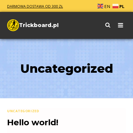
Skip
EN
PL
DARMOWA DOSTAWA OD 300 ZŁ
to
content
Trickboard.pl
Uncategorized
UNCATEGORIZED
Hello world!