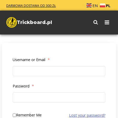
Przejdź
EN
PL
DARMOWA DOSTAWA OD 300 ZŁ
do
treści
Trickboard.pl
Username or Email
*
Password
*
Remember Me
Lost your password?