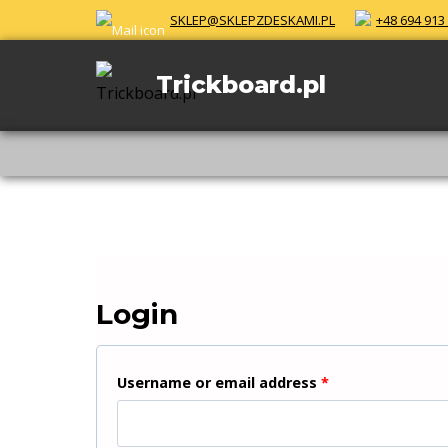
Skip
SKLEP@SKLEPZDESKAMI.PL
+48 694 913
to
content
Trickboard.pl
Login
R
Username or email address
*
e