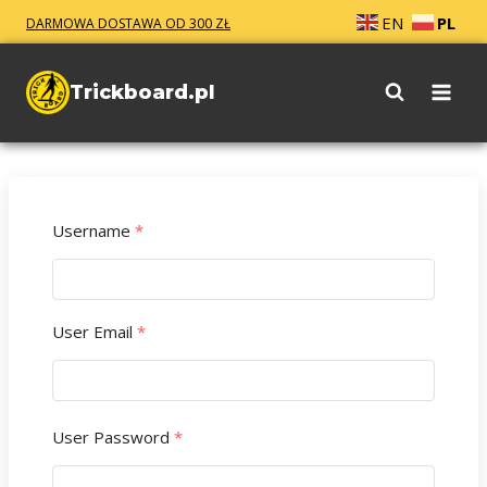
Przejdź
EN
PL
DARMOWA DOSTAWA OD 300 ZŁ
do
treści
Trickboard.pl
Username
*
User Email
*
User Password
*