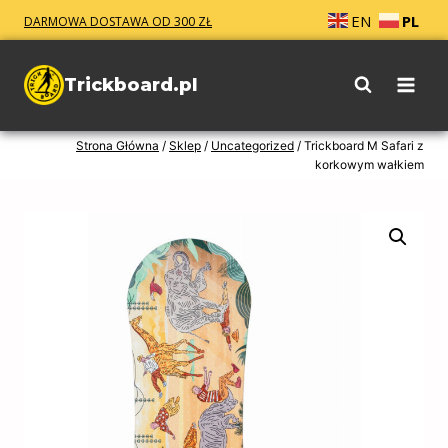
Przejdź
EN
PL
DARMOWA DOSTAWA OD 300 ZŁ
do
treści
Trickboard.pl
Strona Główna
/
Sklep
/
Uncategorized
/
Trickboard M Safari z
korkowym wałkiem