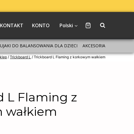
KONTAKT
KONTO
Polski
BUJAKI DO BALANSOWANIA DLA DZIECI
AKCESORIA
klep
/
Trickboard L
/
Trickboard L Flaming z korkowym wałkiem
d L Flaming z
 wałkiem